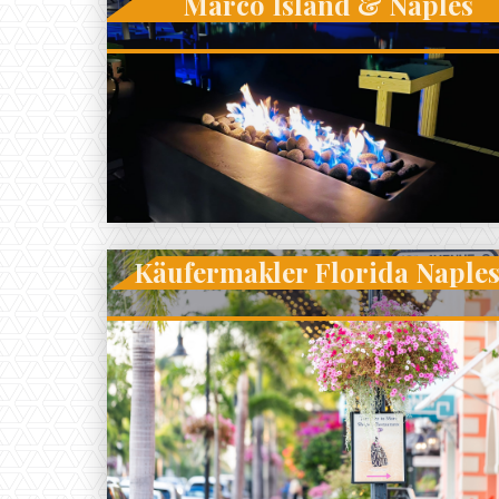
Marco Island & Naples
Käufermakler Florida Naple