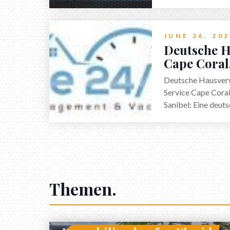
Viele Ferienhaus Be
diesem Grunde, da
Abwesenheit an Fer
JUNE 26, 20
Deutsche 
Cape Coral
Beach & Sa
Deutsche Hausver
Service Cape Coral
Sanibel: Eine deu
gerade in Cape Cora
jedem anderen Staa
erheblicher Bedarf
Themen.