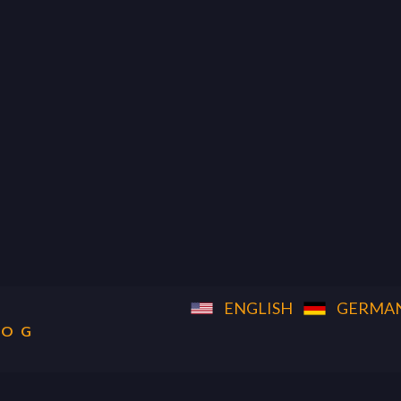
4850 Tamiami Trail North,
Suite 301. Naples,
FL 34103
ENGLISH
GERMA
LOG
kirsten@naplesflaluxuryhomes.com
+1 (239) 248 1677
enangebote/Stadt
Käufer
Verkäufer