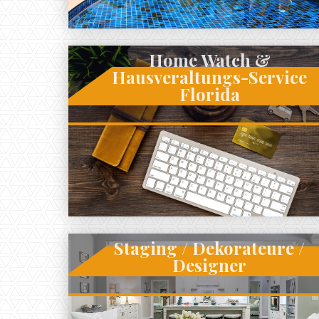
Home Watch &
Hausveraltungs-Service
Florida
Staging / Dekorateure /
Designer