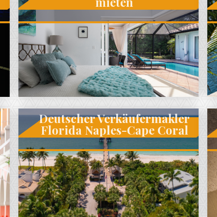
mieten
s
Deutscher Verkäufermakler
Florida Naples-Cape Coral