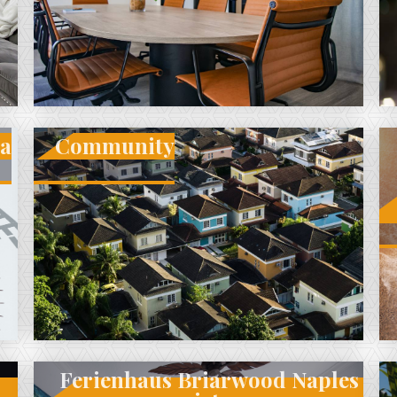
da
Community
Ferienhaus Briarwood Naples